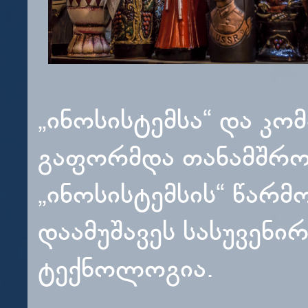
„ინოსისტემსა“ და კო
გაფორმდა თანამშრო
„ინოსისტემსის“ წარმ
დაამუშავეს სასუვენი
ტექნოლოგია.