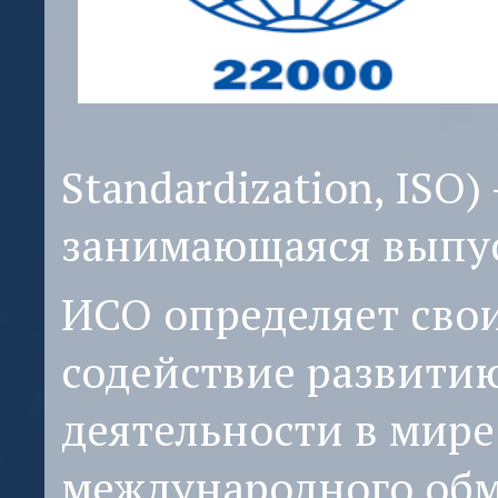
Standardization, ISO
занимающаяся выпус
ИСО определяет сво
содействие развити
деятельности в мире
международного обме