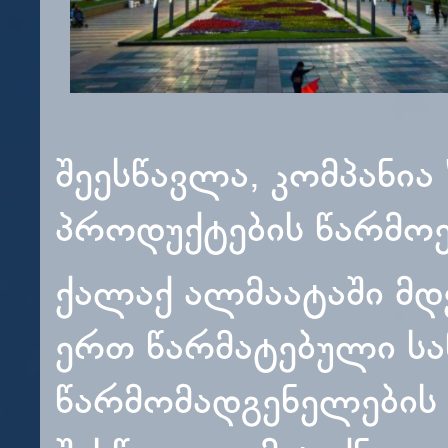
შეესწავლა, კომპანია
პროდუქტების წარმოე
ქალაქ ალმაატაში მდ
ერთ წარმატებული სა
წარმომადგენელების 